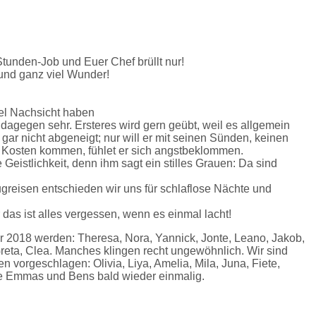
-Stunden-Job und Euer Chef brüllt nur!
und ganz viel Wunder!
el Nachsicht haben
n dagegen sehr. Ersteres wird gern geübt, weil es allgemein
r gar nicht abgeneigt; nur will er mit seinen Sünden, keinen
 Kosten kommen, fühlet er sich angstbeklommen.
Geistlichkeit, denn ihm sagt ein stilles Grauen: Da sind
ugreisen entschieden wir uns für schlaflose Nächte und
das ist alles vergessen, wenn es einmal lacht!
r 2018 werden: Theresa, Nora, Yannick, Jonte, Leano, Jakob,
 Greta, Clea. Manches klingen recht ungewöhnlich. Wir sind
vorgeschlagen: Olivia, Liya, Amelia, Mila, Juna, Fiete,
lle Emmas und Bens bald wieder einmalig.