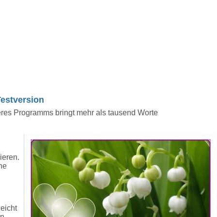
Testversion
eres Programms bringt mehr als tausend Worte
ieren.
che
eicht
n.