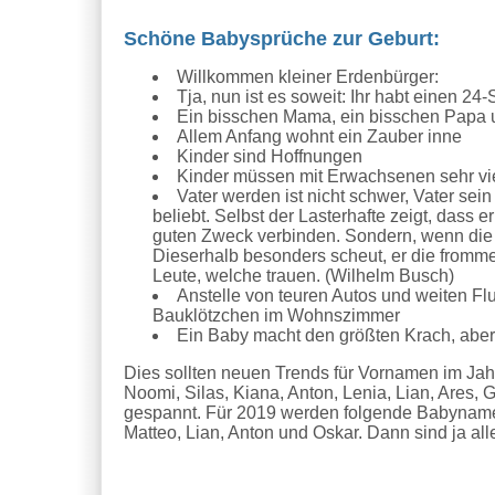
Schöne Babysprüche zur Geburt:
Willkommen kleiner Erdenbürger:
Tja, nun ist es soweit: Ihr habt einen 24
Ein bisschen Mama, ein bisschen Papa 
Allem Anfang wohnt ein Zauber inne
Kinder sind Hoffnungen
Kinder müssen mit Erwachsenen sehr vi
Vater werden ist nicht schwer, Vater sei
beliebt. Selbst der Lasterhafte zeigt, dass e
guten Zweck verbinden. Sondern, wenn die
Dieserhalb besonders scheut, er die fromme 
Leute, welche trauen. (Wilhelm Busch)
Anstelle von teuren Autos und weiten Fl
Bauklötzchen im Wohnszimmer
Ein Baby macht den größten Krach, aber 
Dies sollten neuen Trends für Vornamen im Jah
Noomi, Silas, Kiana, Anton, Lenia, Lian, Ares,
gespannt. Für 2019 werden folgende Babynamen 
Matteo, Lian, Anton und Oskar. Dann sind ja a