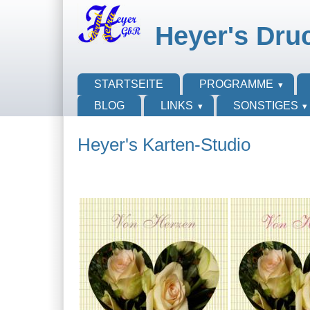
Direkt zum Inhalt
Skip to search
Heyer's Dru
Hauptmenü
STARTSEITE
PROGRAMME
BLOG
LINKS
SONSTIGES
Heyer's Karten-Studio