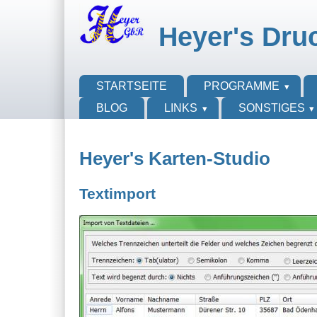
Direkt zum Inhalt
Skip to search
Heyer's Dru
Hauptmenü
STARTSEITE
PROGRAMME
BLOG
LINKS
SONSTIGES
Heyer's Karten-Studio
Textimport