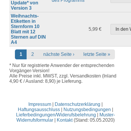
des Programms
Update* von
Version 3
Weihnachts-
Etiketten in
Sternform 10
5,99 €
Blatt mit 12
Sternen auf DIN
A4
Seiten
1
2
nächste Seite ›
letzte Seite »
* Nur für registrierte Anwender der entsprechenden
Vorgänger-Version!
Alle Preise inkl. MWST, zzgl. Versandkosten (Inland
4,90 € / Ausland: 8,90) je Lieferung.
Impressum
|
Datenschutzerklärung
|
Haftungsausschluss
|
Nutzungsbedingungen
|
Lieferbedingungen/Widerufsbelehrung
|
Muster-
Widerrufsformular
|
Kontakt
(Stand: 05.05.2020)